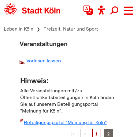
zum Inhalt springen
Leben in Köln
Freizeit, Natur und Sport
Veranstaltungen
Vorlesen lassen
Hinweis:
Alle Veranstaltungen mit/zu
Öffentlichkeitsbeteiligungen in Köln finden
Sie auf unserem Beteiligungsportal
"Meinung für Köln".
Beteiligungsportal "Meinung für Köln"
|<
<
1
2