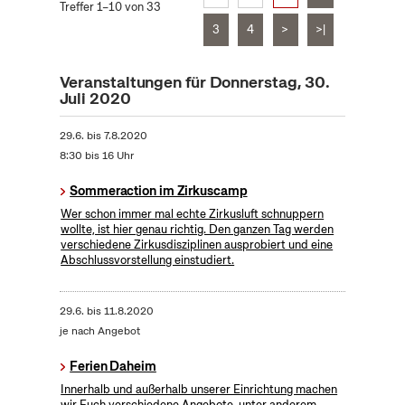
Treffer 1–10 von 33
3
4
>
>|
Veranstaltungen für Donnerstag, 30.
Juli 2020
29.6.
bis
7.8.2020
8:30 bis 16 Uhr
Sommeraction im Zirkuscamp
Wer schon immer mal echte Zirkusluft schnuppern
wollte, ist hier genau richtig. Den ganzen Tag werden
verschiedene Zirkusdisziplinen ausprobiert und eine
Abschlussvorstellung einstudiert.
29.6.
bis
11.8.2020
je nach Angebot
Ferien Daheim
Innerhalb und außerhalb unserer Einrichtung machen
wir Euch verschiedene Angebote, unter anderem