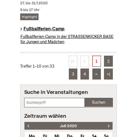
27.
bis
31.7.2020
9 bis 17 Uhr
Highlight
Fußballferien-Camp
Fußballferien-Camp in der STRASSENKICKER BASE
für Jungen und Mädchen
|<
<
1
2
Treffer 1–10 von 33
3
4
>
>|
Suche in Veranstaltungen
Suchen
Zeitraum wählen
Juli 2020
Mo
Di
Mi
Do
Fr
Sa
So