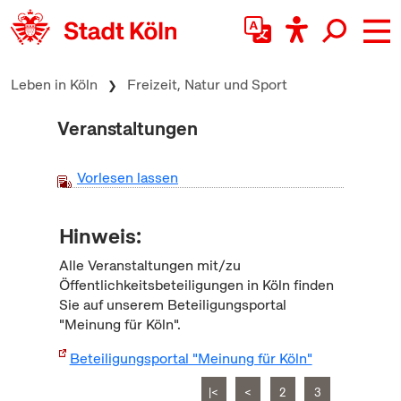
zum Inhalt springen
Leben in Köln
Freizeit, Natur und Sport
Veranstaltungen
Vorlesen lassen
Hinweis:
Alle Veranstaltungen mit/zu
Öffentlichkeitsbeteiligungen in Köln finden
Sie auf unserem Beteiligungsportal
"Meinung für Köln".
Beteiligungsportal "Meinung für Köln"
|<
<
2
3