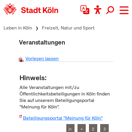
zum Inhalt springen
Leben in Köln
Freizeit, Natur und Sport
Veranstaltungen
Vorlesen lassen
Hinweis:
Alle Veranstaltungen mit/zu
Öffentlichkeitsbeteiligungen in Köln finden
Sie auf unserem Beteiligungsportal
"Meinung für Köln".
Beteiligungsportal "Meinung für Köln"
|<
<
2
3