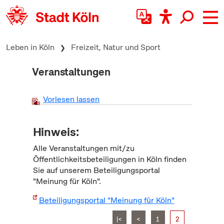
zum Inhalt springen
Leben in Köln
Freizeit, Natur und Sport
Veranstaltungen
Vorlesen lassen
Hinweis:
Alle Veranstaltungen mit/zu
Öffentlichkeitsbeteiligungen in Köln finden
Sie auf unserem Beteiligungsportal
"Meinung für Köln".
Beteiligungsportal "Meinung für Köln"
|<
<
1
2