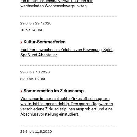
Ein bunter Ferienspaß erwartet Euch mit
wechselnden Wochenschwerpunkten
29.6.
bis
29.7.2020
10 bis 14 Uhr
Kultur-Sommerferien
Fünf Ferienwochen im Zeichen von Bewegung, Spiel,
Spaß und Abenteuer
29.6.
bis
7.8.2020
8:30 bis 16 Uhr
Sommeraction im Zirkuscamp
Wer schon immer mal echte Zirkusluft schnuppern
wollte, ist hier genau richtig. Den ganzen Tag werden
verschiedene Zirkusdisziplinen ausprobiert und eine
Abschlussvorstellung einstudiert.
29.6.
bis
11.8.2020