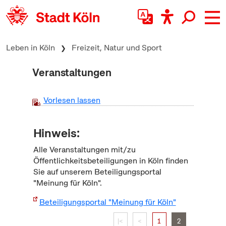
zum Inhalt springen
Leben in Köln
Freizeit, Natur und Sport
Veranstaltungen
Vorlesen lassen
Hinweis:
Alle Veranstaltungen mit/zu
Öffentlichkeitsbeteiligungen in Köln finden
Sie auf unserem Beteiligungsportal
"Meinung für Köln".
Beteiligungsportal "Meinung für Köln"
|<
<
1
2