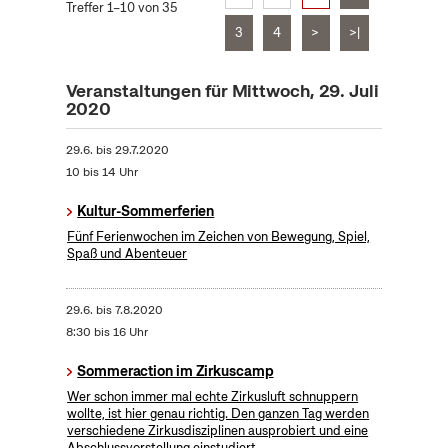
Treffer 1–10 von 35
3
4
>
>|
Veranstaltungen für Mittwoch, 29. Juli
2020
29.6.
bis
29.7.2020
10 bis 14 Uhr
Kultur-Sommerferien
Fünf Ferienwochen im Zeichen von Bewegung, Spiel,
Spaß und Abenteuer
29.6.
bis
7.8.2020
8:30 bis 16 Uhr
Sommeraction im Zirkuscamp
Wer schon immer mal echte Zirkusluft schnuppern
wollte, ist hier genau richtig. Den ganzen Tag werden
verschiedene Zirkusdisziplinen ausprobiert und eine
Abschlussvorstellung einstudiert.