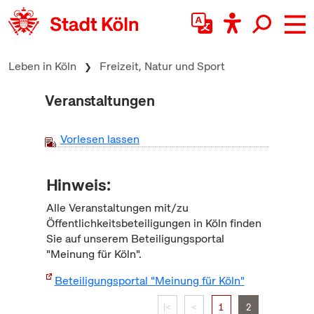
zum Inhalt springen
Leben in Köln
Freizeit, Natur und Sport
Veranstaltungen
Vorlesen lassen
Hinweis:
Alle Veranstaltungen mit/zu
Öffentlichkeitsbeteiligungen in Köln finden
Sie auf unserem Beteiligungsportal
"Meinung für Köln".
Beteiligungsportal "Meinung für Köln"
|<
<
1
2