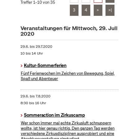
Treffer 1–10 von 35
3
4
>
>|
Veranstaltungen für Mittwoch, 29. Juli
2020
29.6.
bis
29.7.2020
10 bis 14 Uhr
Kultur-Sommerferien
Fünf Ferienwochen im Zeichen von Bewegung, Spiel,
Spaß und Abenteuer
29.6.
bis
7.8.2020
8:30 bis 16 Uhr
Sommeraction im Zirkuscamp
Wer schon immer mal echte Zirkusluft schnuppern
wollte, ist hier genau richtig. Den ganzen Tag werden
verschiedene Zirkusdisziplinen ausprobiert und eine
Abschlussvorstellung einstudiert.