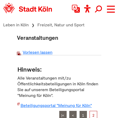
zum Inhalt springen
Leben in Köln
Freizeit, Natur und Sport
Veranstaltungen
Vorlesen lassen
Hinweis:
Alle Veranstaltungen mit/zu
Öffentlichkeitsbeteiligungen in Köln finden
Sie auf unserem Beteiligungsportal
"Meinung für Köln".
Beteiligungsportal "Meinung für Köln"
|<
<
1
2