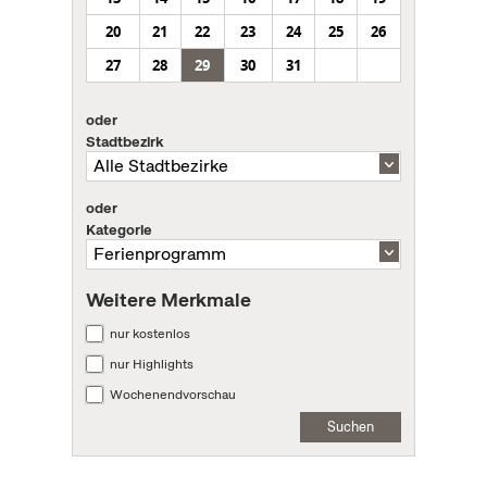
20
21
22
23
24
25
26
27
28
29
30
31
oder
Stadtbezirk
oder
Kategorie
Weitere Merkmale
nur kostenlos
nur Highlights
Wochenendvorschau
Suchen