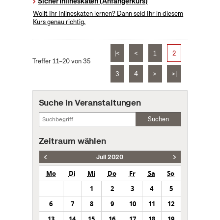
Sicher Inlineskaten (Anfängerkurs)
Wollt Ihr Inlineskaten lernen? Dann seid Ihr in diesem
Kurs genau richtig.
|<
<
1
2
Treffer 11–20 von 35
3
4
>
>|
Suche in Veranstaltungen
Suchen
Zeitraum wählen
Juli 2020
Mo
Di
Mi
Do
Fr
Sa
So
1
2
3
4
5
6
7
8
9
10
11
12
13
14
15
16
17
18
19