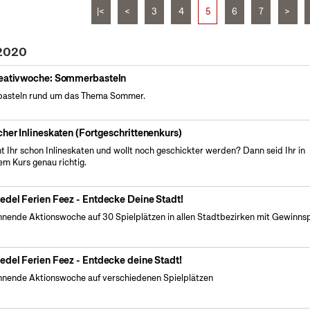
|<
<
3
4
5
6
7
>
 2020
eativwoche: Sommerbasteln
basteln rund um das Thema Sommer.
cher Inlineskaten (Fortgeschrittenenkurs)
t Ihr schon Inlineskaten und wollt noch geschickter werden? Dann seid Ihr in
em Kurs genau richtig.
edel Ferien Feez - Entdecke Deine Stadt!
nende Aktionswoche auf 30 Spielplätzen in allen Stadtbezirken mit Gewinnsp
edel Ferien Feez - Entdecke deine Stadt!
nende Aktionswoche auf verschiedenen Spielplätzen