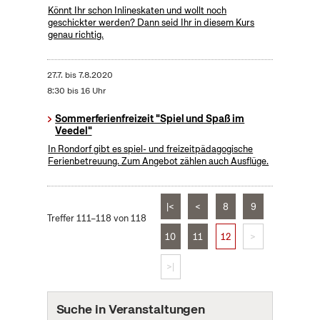
Könnt Ihr schon Inlineskaten und wollt noch
geschickter werden? Dann seid Ihr in diesem Kurs
genau richtig.
27.7.
bis
7.8.2020
8:30 bis 16 Uhr
Sommerferienfreizeit "Spiel und Spaß im
Veedel"
In Rondorf gibt es spiel- und freizeitpädagogische
Ferienbetreuung. Zum Angebot zählen auch Ausflüge.
|<
<
8
9
Treffer 111–118 von 118
10
11
12
>
>|
Suche in Veranstaltungen