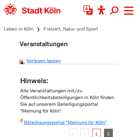
zum Inhalt springen
Leben in Köln
Freizeit, Natur und Sport
Veranstaltungen
Vorlesen lassen
Hinweis:
Alle Veranstaltungen mit/zu
Öffentlichkeitsbeteiligungen in Köln finden
Sie auf unserem Beteiligungsportal
"Meinung für Köln".
Beteiligungsportal "Meinung für Köln"
|<
<
1
2