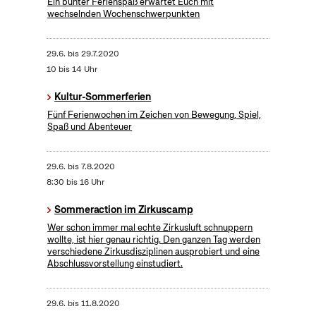
Ein bunter Ferienspaß erwartet Euch mit
wechselnden Wochenschwerpunkten
29.6.
bis
29.7.2020
10 bis 14 Uhr
Kultur-Sommerferien
Fünf Ferienwochen im Zeichen von Bewegung, Spiel,
Spaß und Abenteuer
29.6.
bis
7.8.2020
8:30 bis 16 Uhr
Sommeraction im Zirkuscamp
Wer schon immer mal echte Zirkusluft schnuppern
wollte, ist hier genau richtig. Den ganzen Tag werden
verschiedene Zirkusdisziplinen ausprobiert und eine
Abschlussvorstellung einstudiert.
29.6.
bis
11.8.2020