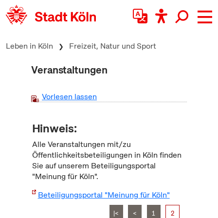
zum Inhalt springen
Leben in Köln
Freizeit, Natur und Sport
Veranstaltungen
Vorlesen lassen
Hinweis:
Alle Veranstaltungen mit/zu
Öffentlichkeitsbeteiligungen in Köln finden
Sie auf unserem Beteiligungsportal
"Meinung für Köln".
Beteiligungsportal "Meinung für Köln"
|<
<
1
2