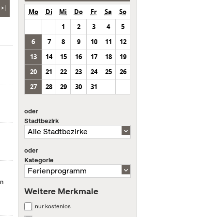
>|
Mo
Di
Mi
Do
Fr
Sa
So
1
2
3
4
5
6
7
8
9
10
11
12
13
14
15
16
17
18
19
20
21
22
23
24
25
26
27
28
29
30
31
oder
Stadtbezirk
oder
Kategorie
en
Weitere Merkmale
nur kostenlos