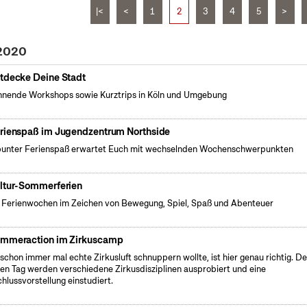
|<
<
1
2
3
4
5
>
 2020
tdecke Deine Stadt
nende Workshops sowie Kurztrips in Köln und Umgebung
rienspaß im Jugendzentrum Northside
bunter Ferienspaß erwartet Euch mit wechselnden Wochenschwerpunkten
ltur-Sommerferien
 Ferienwochen im Zeichen von Bewegung, Spiel, Spaß und Abenteuer
mmeraction im Zirkuscamp
schon immer mal echte Zirkusluft schnuppern wollte, ist hier genau richtig. D
en Tag werden verschiedene Zirkusdisziplinen ausprobiert und eine
hlussvorstellung einstudiert.