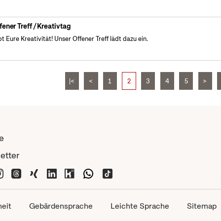
fener Treff / Kreativtag
bt Eure Kreativität! Unser Offener Treff lädt dazu ein.
|<
<
1
2
3
4
5
>
e
etter
heit
Gebärdensprache
Leichte Sprache
Sitemap