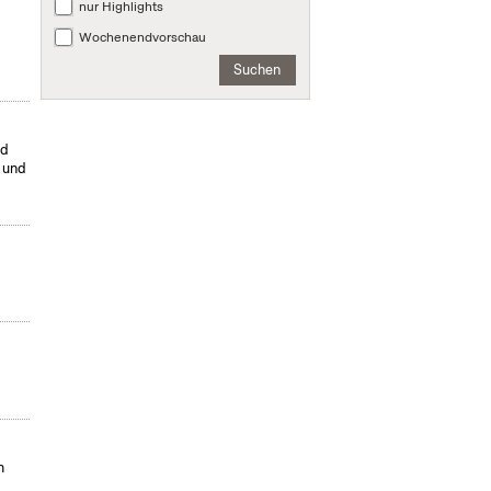
nur Highlights
Wochenendvorschau
Suchen
nd
- und
m