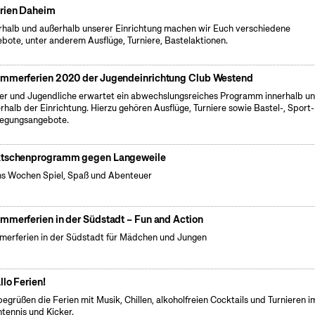
rien Daheim
rhalb und außerhalb unserer Einrichtung machen wir Euch verschiedene
bote, unter anderem Ausflüge, Turniere, Bastelaktionen.
mmerferien 2020 der Jugendeinrichtung Club Westend
er und Jugendliche erwartet ein abwechslungsreiches Programm innerhalb u
rhalb der Einrichtung. Hierzu gehören Ausflüge, Turniere sowie Bastel-, Sport
egungsangebote.
tschenprogramm gegen Langeweile
s Wochen Spiel, Spaß und Abenteuer
mmerferien in der Südstadt – Fun and Action
erferien in der Südstadt für Mädchen und Jungen
llo Ferien!
begrüßen die Ferien mit Musik, Chillen, alkoholfreien Cocktails und Turnieren i
htennis und Kicker.