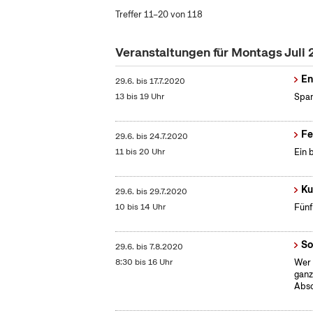
Treffer 11–20 von 118
Veranstaltungen für Montags Juli
En
29.6.
bis
17.7.2020
13 bis 19 Uhr
Span
Fe
29.6.
bis
24.7.2020
11 bis 20 Uhr
Ein 
Ku
29.6.
bis
29.7.2020
10 bis 14 Uhr
Fünf
So
29.6.
bis
7.8.2020
8:30 bis 16 Uhr
Wer 
ganz
Absc