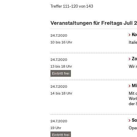
Treffer 111–120 von 143
Veranstaltungen für Freitags Juli
Ko
24.7.2020
10 bis 16 Uhr
Ital
Zo
24.7.2020
13 bis 18 Uhr
Wir 
Eintritt frei
Mi
24.7.2020
14 bis 18 Uhr
Mit 
Work
der 
So
24.7.2020
19 Uhr
Open
Eintritt frei