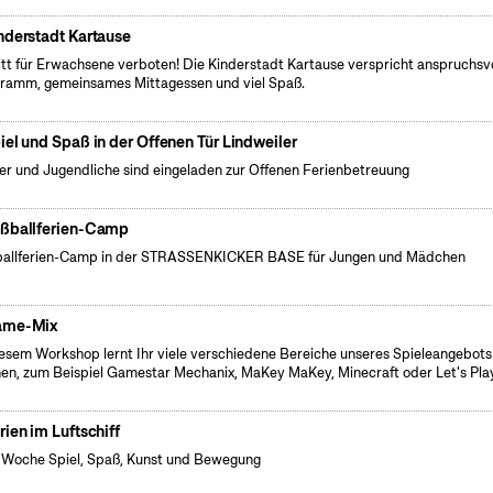
nderstadt Kartause
itt für Erwachsene verboten! Die Kinderstadt Kartause verspricht anspruchsv
ramm, gemeinsames Mittagessen und viel Spaß.
iel und Spaß in der Offenen Tür Lindweiler
er und Jugendliche sind eingeladen zur Offenen Ferienbetreuung
ßballferien-Camp
allferien-Camp in der STRASSENKICKER BASE für Jungen und Mädchen
ame-Mix
iesem Workshop lernt Ihr viele verschiedene Bereiche unseres Spieleangebots
en, zum Beispiel Gamestar Mechanix, MaKey MaKey, Minecraft oder Let's Play
rien im Luftschiff
 Woche Spiel, Spaß, Kunst und Bewegung