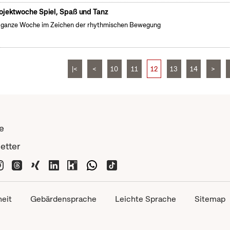
ojektwoche Spiel, Spaß und Tanz
 ganze Woche im Zeichen der rhythmischen Bewegung
|<
<
10
11
12
13
14
>
e
etter
heit
Gebärdensprache
Leichte Sprache
Sitemap