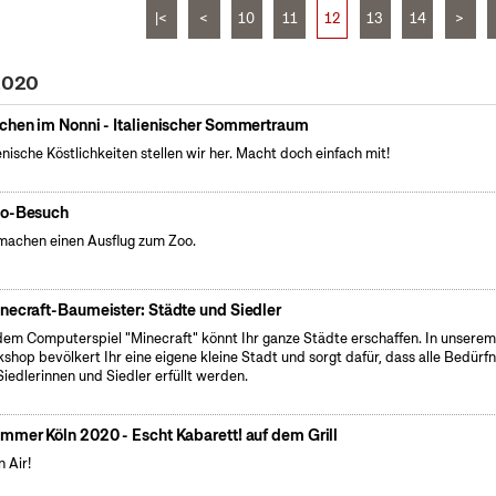
|<
<
10
11
12
13
14
>
 2020
chen im Nonni - Italienischer Sommertraum
ienische Köstlichkeiten stellen wir her. Macht doch einfach mit!
o-Besuch
machen einen Ausflug zum Zoo.
necraft-Baumeister: Städte und Siedler
dem Computerspiel "Minecraft" könnt Ihr ganze Städte erschaffen. In unsere
shop bevölkert Ihr eine eigene kleine Stadt und sorgt dafür, dass alle Bedürfn
Siedlerinnen und Siedler erfüllt werden.
mmer Köln 2020 - Escht Kabarett! auf dem Grill
 Air!