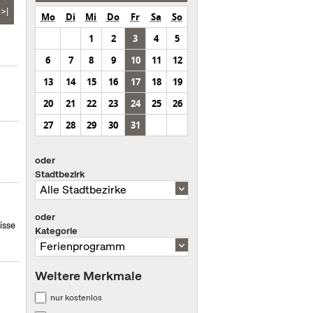
>|
Mo
Di
Mi
Do
Fr
Sa
So
1
2
3
4
5
6
7
8
9
10
11
12
13
14
15
16
17
18
19
20
21
22
23
24
25
26
27
28
29
30
31
oder
Stadtbezirk
m
oder
isse
Kategorie
Weitere Merkmale
nur kostenlos