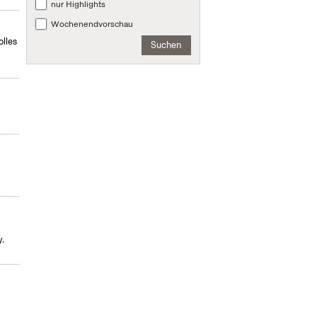
nur Highlights
Wochenendvorschau
olles
Suchen
.