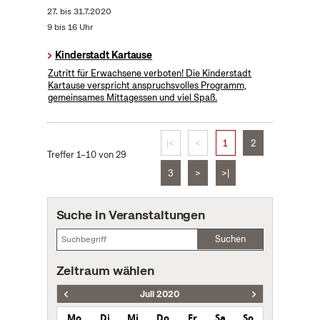
27.
bis
31.7.2020
9 bis 16 Uhr
Kinderstadt Kartause
Zutritt für Erwachsene verboten! Die Kinderstadt
Kartause verspricht anspruchsvolles Programm,
gemeinsames Mittagessen und viel Spaß.
|<
<
1
2
Treffer 1–10 von 29
3
>
>|
Suche in Veranstaltungen
Suchen
Zeitraum wählen
Juli 2020
Mo
Di
Mi
Do
Fr
Sa
So