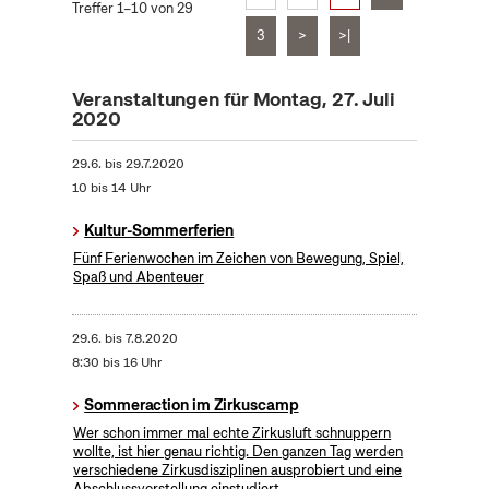
Treffer 1–10 von 29
3
>
>|
Veranstaltungen für Montag, 27. Juli
2020
29.6.
bis
29.7.2020
10 bis 14 Uhr
Kultur-Sommerferien
Fünf Ferienwochen im Zeichen von Bewegung, Spiel,
Spaß und Abenteuer
29.6.
bis
7.8.2020
8:30 bis 16 Uhr
Sommeraction im Zirkuscamp
Wer schon immer mal echte Zirkusluft schnuppern
wollte, ist hier genau richtig. Den ganzen Tag werden
verschiedene Zirkusdisziplinen ausprobiert und eine
Abschlussvorstellung einstudiert.