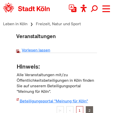
zum Inhalt springen
Leben in Köln
Freizeit, Natur und Sport
Veranstaltungen
Vorlesen lassen
Hinweis:
Alle Veranstaltungen mit/zu
Öffentlichkeitsbeteiligungen in Köln finden
Sie auf unserem Beteiligungsportal
"Meinung für Köln".
Beteiligungsportal "Meinung für Köln"
|<
<
1
2