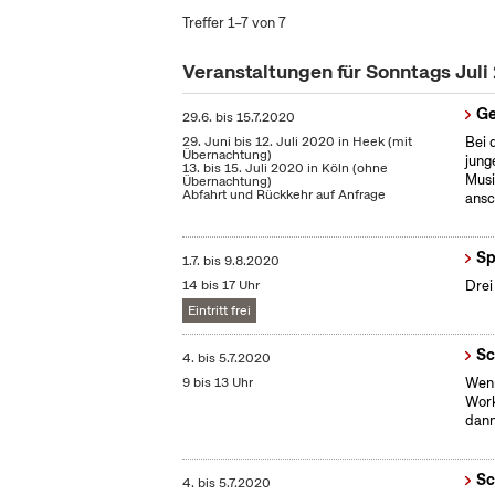
Treffer 1–7 von 7
Veranstaltungen für Sonntags Jul
Ge
29.6.
bis
15.7.2020
29. Juni bis 12. Juli 2020 in Heek (mit
Bei 
Übernachtung)
jung
13. bis 15. Juli 2020 in Köln (ohne
Musi
Übernachtung)
Abfahrt und Rückkehr auf Anfrage
ansc
Sp
1.7.
bis
9.8.2020
14 bis 17 Uhr
Drei
Eintritt frei
Sc
4.
bis
5.7.2020
9 bis 13 Uhr
Wenn
Work
dann
Sc
4.
bis
5.7.2020