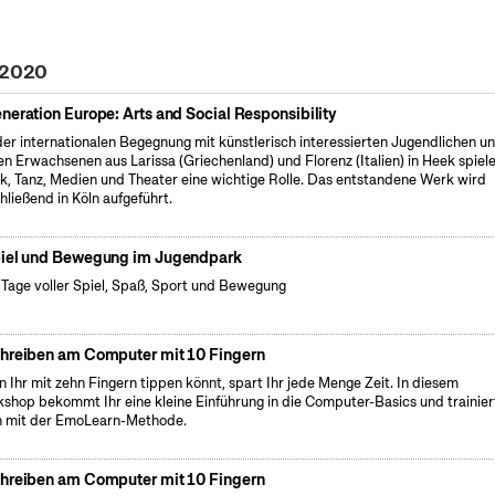
i 2020
neration Europe: Arts and Social Responsibility
der internationalen Begegnung mit künstlerisch interessierten Jugendlichen u
en Erwachsenen aus Larissa (Griechenland) und Florenz (Italien) in Heek spiel
k, Tanz, Medien und Theater eine wichtige Rolle. Das entstandene Werk wird
hließend in Köln aufgeführt.
iel und Bewegung im Jugendpark
 Tage voller Spiel, Spaß, Sport und Bewegung
hreiben am Computer mit 10 Fingern
 Ihr mit zehn Fingern tippen könnt, spart Ihr jede Menge Zeit. In diesem
shop bekommt Ihr eine kleine Einführung in die Computer-Basics und trainier
 mit der EmoLearn-Methode.
hreiben am Computer mit 10 Fingern