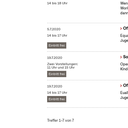
14 bis 18 Uhr
Wenn
Work
dann
Of
5.7.2020
14 bis 17 Uhr
Equa
Juge
Eintritt frei
So
19.7.2020
Zwei Vorstellungen:
Open
11 Uhr und 15 Uhr
Kind
Eintritt frei
Of
19.7.2020
14 bis 17 Uhr
Eual
Juge
Eintritt frei
Treffer 1–7 von 7