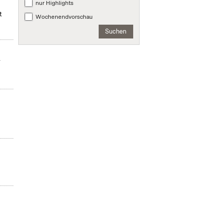
nur Highlights
t
Wochenendvorschau
Suchen
r