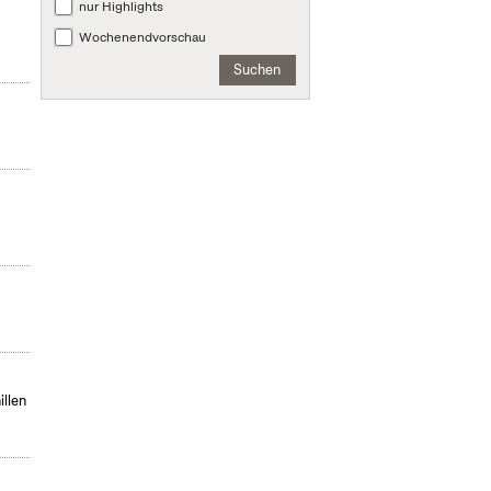
nur Highlights
Wochenendvorschau
Suchen
illen