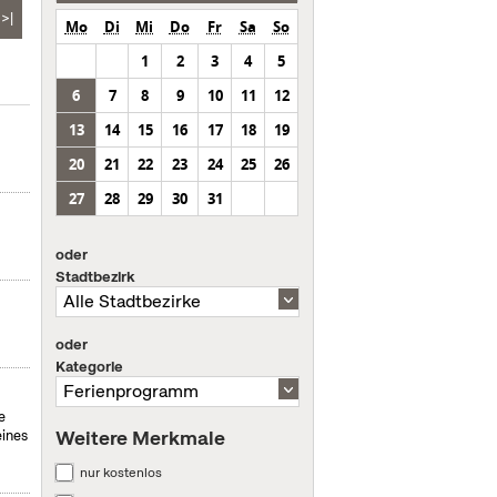
>|
Mo
Di
Mi
Do
Fr
Sa
So
1
2
3
4
5
6
7
8
9
10
11
12
13
14
15
16
17
18
19
20
21
22
23
24
25
26
27
28
29
30
31
oder
Stadtbezirk
oder
Kategorie
e
Weitere Merkmale
eines
nur kostenlos