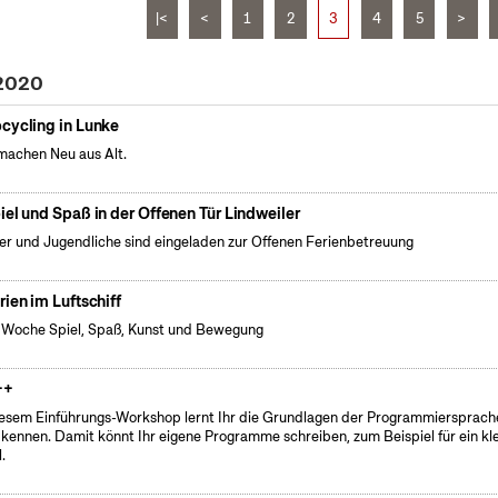
|<
<
1
2
3
4
5
>
 2020
cycling in Lunke
machen Neu aus Alt.
iel und Spaß in der Offenen Tür Lindweiler
er und Jugendliche sind eingeladen zur Offenen Ferienbetreuung
rien im Luftschiff
 Woche Spiel, Spaß, Kunst und Bewegung
++
iesem Einführungs-Workshop lernt Ihr die Grundlagen der Programmiersprach
kennen. Damit könnt Ihr eigene Programme schreiben, zum Beispiel für ein kl
.