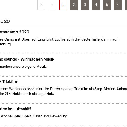
|<
<
1
2
3
4
5
>
 2020
ettercamp 2020
es Camp mit Übernachtung führt Euch erst in die Kletterhalle, dann nach
emburg.
no sounds - Wir machen Musik
machen unsere eigene Musik.
-Trickfilm
iesem Workshop produziert Ihr Euren eigenen Trickfilm als Stop-Motion-Anima
der 2D-Tricktechnik als Legetrick.
rien im Luftschiff
 Woche Spiel, Spaß, Kunst und Bewegung