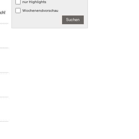
nur Highlights
Wochenendvorschau
ch!
Suchen