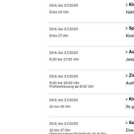
Ki
29.6.
bis
3.7.2020
9 bis 14 Uhr
Habt
Sp
29.6.
bis
3.7.2020
9 bis 17 Uhr
Kind
Au
29.6.
bis
3.7.2020
9:30 bis 17:30 Uhr
Jede
Zi
29.6.
bis
3.7.2020
9:30 bis 16:30 Uhr
Ausf
Frühbetreuung ab 8:30 Uhr
Ki
29.6.
bis
3.7.2020
10 bis 16 Uhr
Ihr 
So
29.6.
bis
3.7.2020
10 bis 17 Uhr
Eine
Gemeinsames Frühstück: ab 9 Uhr