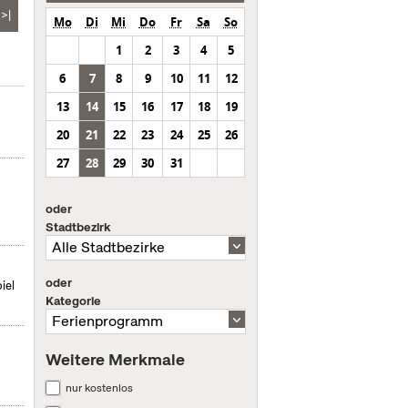
>|
Mo
Di
Mi
Do
Fr
Sa
So
1
2
3
4
5
6
7
8
9
10
11
12
13
14
15
16
17
18
19
20
21
22
23
24
25
26
27
28
29
30
31
oder
Stadtbezirk
oder
iel
Kategorie
Weitere Merkmale
nur kostenlos