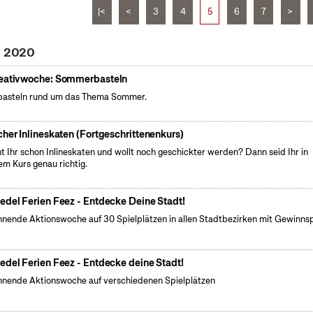
|<
<
3
4
5
6
7
>
i 2020
eativwoche: Sommerbasteln
basteln rund um das Thema Sommer.
cher Inlineskaten (Fortgeschrittenenkurs)
t Ihr schon Inlineskaten und wollt noch geschickter werden? Dann seid Ihr in
em Kurs genau richtig.
edel Ferien Feez - Entdecke Deine Stadt!
nende Aktionswoche auf 30 Spielplätzen in allen Stadtbezirken mit Gewinnsp
edel Ferien Feez - Entdecke deine Stadt!
nende Aktionswoche auf verschiedenen Spielplätzen