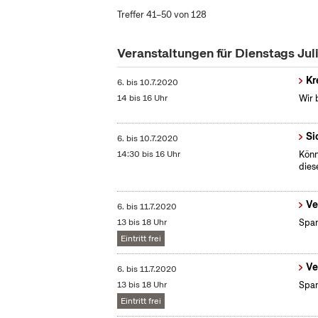
Treffer 41–50 von 128
Veranstaltungen für Dienstags Jul
Kr
6.
bis
10.7.2020
14 bis 16 Uhr
Wir 
Si
6.
bis
10.7.2020
14:30 bis 16 Uhr
Könn
dies
Ve
6.
bis
11.7.2020
13 bis 18 Uhr
Span
Eintritt frei
Ve
6.
bis
11.7.2020
13 bis 18 Uhr
Span
Eintritt frei