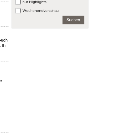
nur Highlights
Wochenendvorschau
Suchen
hbuch
 Ihr
t
ne
t