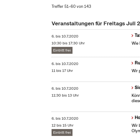
Treffer 51–60 von 143
Veranstaltungen für Freitags Juli
Ta
6.
bis
10.7.2020
10:30 bis 17:30 Uhr
Wie 
Eintritt frei
Ru
6.
bis
10.7.2020
11 bis 17 Uhr
Wir 
Si
6.
bis
10.7.2020
11:30 bis 13 Uhr
Könn
dies
Ho
6.
bis
10.7.2020
12 bis 15 Uhr
Wir 
Olym
Eintritt frei