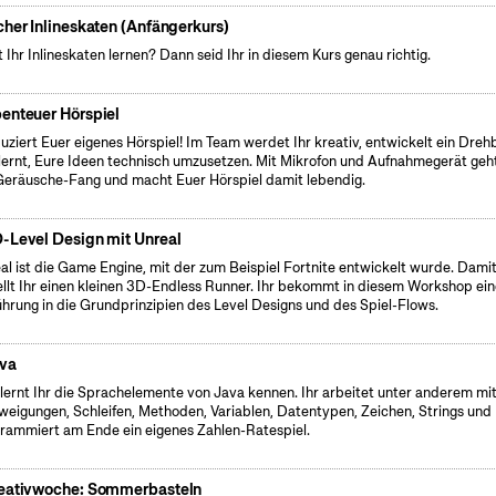
cher Inlineskaten (Anfängerkurs)
t Ihr Inlineskaten lernen? Dann seid Ihr in diesem Kurs genau richtig.
enteuer Hörspiel
uziert Euer eigenes Hörspiel! Im Team werdet Ihr kreativ, entwickelt ein Dre
lernt, Eure Ideen technisch umzusetzen. Mit Mikrofon und Aufnahmegerät geht
Geräusche-Fang und macht Euer Hörspiel damit lebendig.
-Level Design mit Unreal
al ist die Game Engine, mit der zum Beispiel Fortnite entwickelt wurde. Dami
ellt Ihr einen kleinen 3D-Endless Runner. Ihr bekommt in diesem Workshop ei
ührung in die Grundprinzipien des Level Designs und des Spiel-Flows.
va
 lernt Ihr die Sprachelemente von Java kennen. Ihr arbeitet unter anderem mi
weigungen, Schleifen, Methoden, Variablen, Datentypen, Zeichen, Strings und
rammiert am Ende ein eigenes Zahlen-Ratespiel.
eativwoche: Sommerbasteln