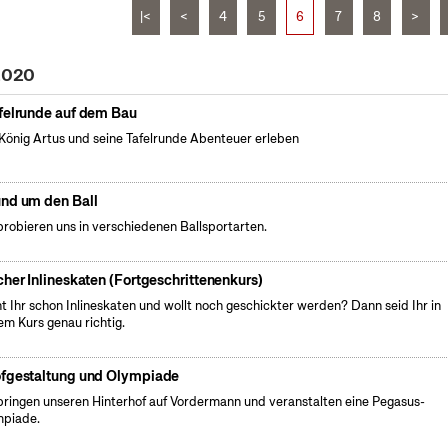
|<
<
4
5
6
7
8
>
 2020
felrunde auf dem Bau
König Artus und seine Tafelrunde Abenteuer erleben
nd um den Ball
probieren uns in verschiedenen Ballsportarten.
cher Inlineskaten (Fortgeschrittenenkurs)
t Ihr schon Inlineskaten und wollt noch geschickter werden? Dann seid Ihr in
em Kurs genau richtig.
fgestaltung und Olympiade
bringen unseren Hinterhof auf Vordermann und veranstalten eine Pegasus-
piade.