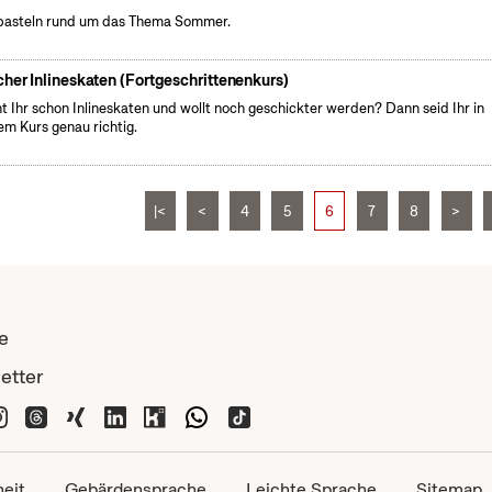
basteln rund um das Thema Sommer.
cher Inlineskaten (Fortgeschrittenenkurs)
t Ihr schon Inlineskaten und wollt noch geschickter werden? Dann seid Ihr in
em Kurs genau richtig.
|<
<
4
5
6
7
8
>
e
etter
heit
Gebärdensprache
Leichte Sprache
Sitemap