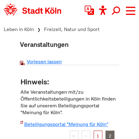
zum Inhalt springen
Leben in Köln
Freizeit, Natur und Sport
Veranstaltungen
Vorlesen lassen
Hinweis:
Alle Veranstaltungen mit/zu
Öffentlichkeitsbeteiligungen in Köln finden
Sie auf unserem Beteiligungsportal
"Meinung für Köln".
Beteiligungsportal "Meinung für Köln"
|<
<
1
2