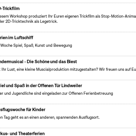
-Trickfilm
iesem Workshop produziert Ihr Euren eigenen Trickfilm als Stop-Motion-Anima
der 2D-Tricktechnik als Legetrick.
rien im Luftschiff
 Woche Spiel, Spaß, Kunst und Bewegung
ndermusical - Die Schöne und das Biest
 Ihr Lust, eine kleine Muscialproduktion mitzugestalten? Wir freuen uns auf Eu
iel und Spaß in der Offenen Tür Lindweiler
er und Jugendliche sind eingeladen zur Offenen Ferienbetreuung
sflugswoche für Kinder
n Tag geht es an einen anderen, spannenden Ausflugsort.
rkus- und Theaterferien