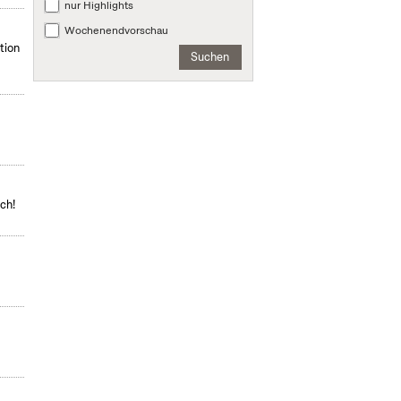
nur Highlights
Wochenendvorschau
tion
Suchen
ch!