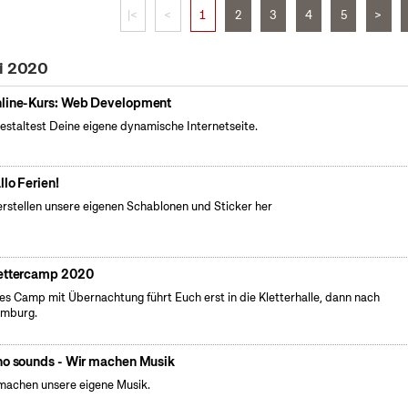
|<
<
1
2
3
4
5
>
li 2020
line-Kurs: Web Development
estaltest Deine eigene dynamische Internetseite.
llo Ferien!
erstellen unsere eigenen Schablonen und Sticker her
ettercamp 2020
es Camp mit Übernachtung führt Euch erst in die Kletterhalle, dann nach
emburg.
no sounds - Wir machen Musik
machen unsere eigene Musik.