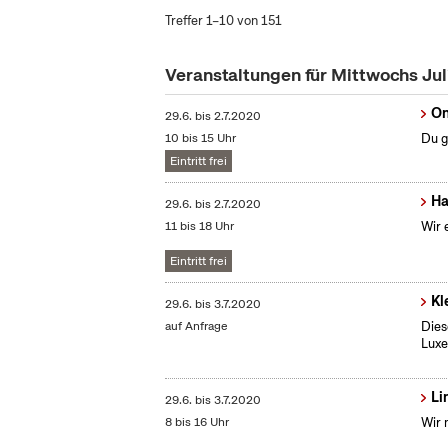
Treffer 1–10 von 151
Veranstaltungen für Mittwochs Ju
On
29.6.
bis
2.7.2020
10 bis 15 Uhr
Du g
Eintritt frei
Ha
29.6.
bis
2.7.2020
11 bis 18 Uhr
Wir 
Eintritt frei
Kl
29.6.
bis
3.7.2020
auf Anfrage
Dies
Lux
Li
29.6.
bis
3.7.2020
8 bis 16 Uhr
Wir 