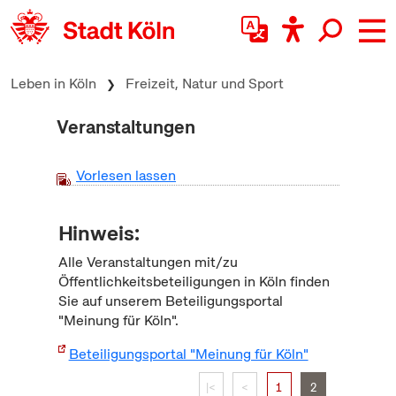
zum Inhalt springen
Leben in Köln
Freizeit, Natur und Sport
Veranstaltungen
Vorlesen lassen
Hinweis:
Alle Veranstaltungen mit/zu
Öffentlichkeitsbeteiligungen in Köln finden
Sie auf unserem Beteiligungsportal
"Meinung für Köln".
Beteiligungsportal "Meinung für Köln"
|<
<
1
2