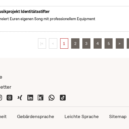
sikprojekt Identitätsstifter
kreiert Euren eigenen Song mit professionellem Equipment
|<
<
1
2
3
4
5
>
e
etter
heit
Gebärdensprache
Leichte Sprache
Sitemap