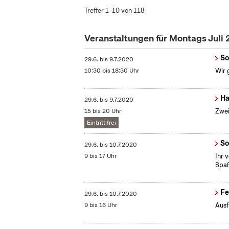
Treffer 1–10 von 118
Veranstaltungen für Montags Juli
So
29.6.
bis
9.7.2020
10:30 bis 18:30 Uhr
Wir 
Ha
29.6.
bis
9.7.2020
15 bis 20 Uhr
Zwei
Eintritt frei
So
29.6.
bis
10.7.2020
9 bis 17 Uhr
Ihr 
Spaß
Fe
29.6.
bis
10.7.2020
9 bis 16 Uhr
Ausf