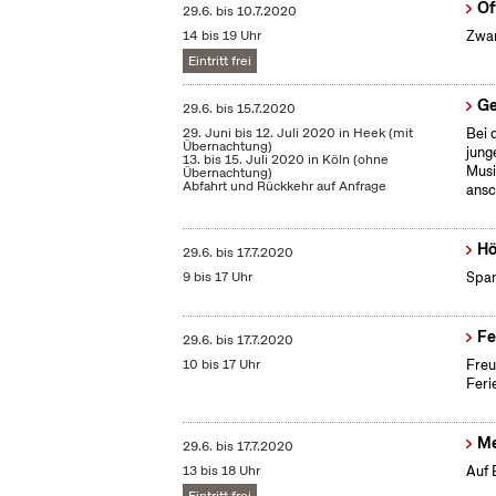
Of
29.6.
bis
10.7.2020
14 bis 19 Uhr
Zwan
Eintritt frei
Ge
29.6.
bis
15.7.2020
29. Juni bis 12. Juli 2020 in Heek (mit
Bei 
Übernachtung)
jung
13. bis 15. Juli 2020 in Köln (ohne
Musi
Übernachtung)
Abfahrt und Rückkehr auf Anfrage
ansc
Hö
29.6.
bis
17.7.2020
9 bis 17 Uhr
Span
Fe
29.6.
bis
17.7.2020
10 bis 17 Uhr
Freu
Feri
Me
29.6.
bis
17.7.2020
13 bis 18 Uhr
Auf 