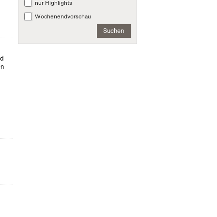
nur Highlights
Wochenendvorschau
Suchen
nd
en