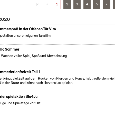
|<
<
1
2
3
4
5
>
 2020
mmerspaß in der Offenen Tür Vita
gestalten unseren eigenen Tanzfilm
llo Sommer
 Wochen voller Spiel, Spaß und Abwechslung
mmerferienfreizeit Teil 1
verbringt viel Zeit auf dem Rücken von Pferden und Ponys, habt außerdem viel
 in der Natur und könnt nach Herzenslust spielen.
rienspielaktion Blu4Ju
lüge und Spieletage vor Ort