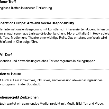
fener Treff
gloses Treffen in unserer Einrichtung
neration Europe: Arts and Social Responsibility
der internationalen Begegnung mit künstlerisch interessierten Jugendlichen u
en Erwachsenen aus Larissa (Griechenland) und Florenz (Italien) in Heek spiel
k, Tanz, Medien und Theater eine wichtige Rolle. Das entstandene Werk wird
hließend in Köln aufgeführt.
Vi-Dorf
nendes und abwechslungsreiches Ferienprogramm in Kleingruppen
rien zu Hause
t Euch auf ein attraktives, inklusives, sinnvolles und abwechslungsreiches
enprogramm in der Südstadt.
dienprojekt Zeitzeichen
Euch wartet ein spannendes Medienprojekt mit Musik, Bild, Ton und Video.