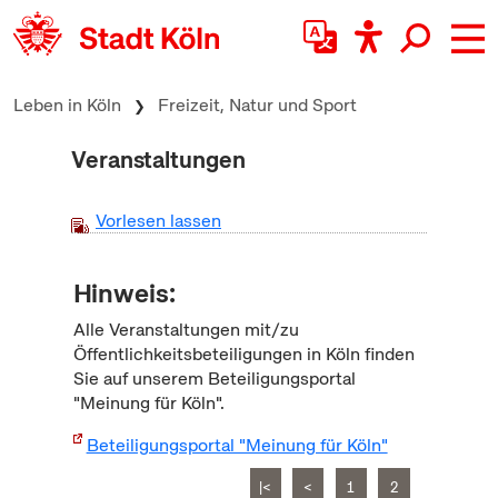
zum Inhalt springen
Leben in Köln
Freizeit, Natur und Sport
Veranstaltungen
Vorlesen lassen
Hinweis:
Alle Veranstaltungen mit/zu
Öffentlichkeitsbeteiligungen in Köln finden
Sie auf unserem Beteiligungsportal
"Meinung für Köln".
Beteiligungsportal "Meinung für Köln"
|<
<
1
2