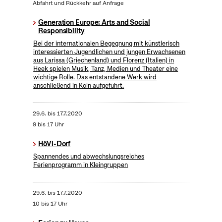
Abfahrt und Rückkehr auf Anfrage
Generation Europe: Arts and Social
Responsibility
Bei der internationalen Begegnung mit künstlerisch
interessierten Jugendlichen und jungen Erwachsenen
aus Larissa (Griechenland) und Florenz (Italien) in
Heek spielen Musik, Tanz, Medien und Theater eine
wichtige Rolle. Das entstandene Werk wird
anschließend in Köln aufgeführt.
29.6.
bis
17.7.2020
9 bis 17 Uhr
HöVi-Dorf
Spannendes und abwechslungsreiches
Ferienprogramm in Kleingruppen
29.6.
bis
17.7.2020
10 bis 17 Uhr