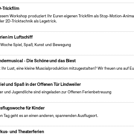
-Trickfilm
iesem Workshop produziert Ihr Euren eigenen Trickfilm als Stop-Motion-Anima
der 2D-Tricktechnik als Legetrick.
rien im Luftschiff
 Woche Spiel, Spaß, Kunst und Bewegung
ndermusical - Die Schöne und das Biest
 Ihr Lust, eine kleine Muscialproduktion mitzugestalten? Wir freuen uns auf Eu
iel und Spaß in der Offenen Tür Lindweiler
er und Jugendliche sind eingeladen zur Offenen Ferienbetreuung
sflugswoche für Kinder
n Tag geht es an einen anderen, spannenden Ausflugsort.
rkus- und Theaterferien