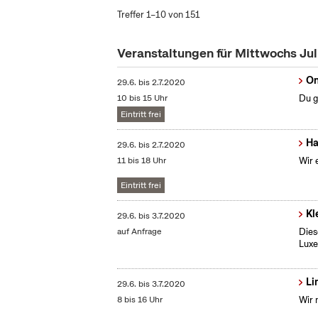
Treffer 1–10 von 151
Veranstaltungen für Mittwochs Ju
On
29.6.
bis
2.7.2020
10 bis 15 Uhr
Du g
Eintritt frei
Ha
29.6.
bis
2.7.2020
11 bis 18 Uhr
Wir 
Eintritt frei
Kl
29.6.
bis
3.7.2020
auf Anfrage
Dies
Lux
Li
29.6.
bis
3.7.2020
8 bis 16 Uhr
Wir 