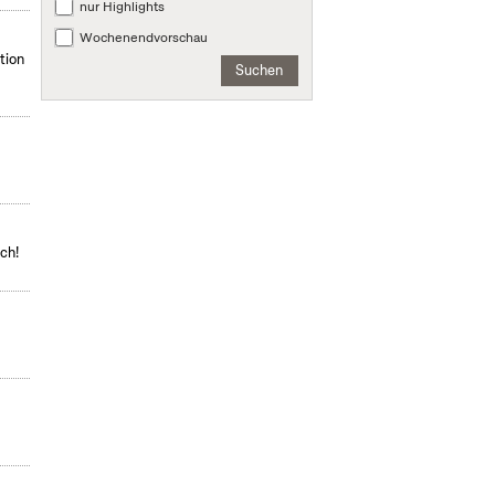
nur Highlights
Wochenendvorschau
tion
Suchen
ch!