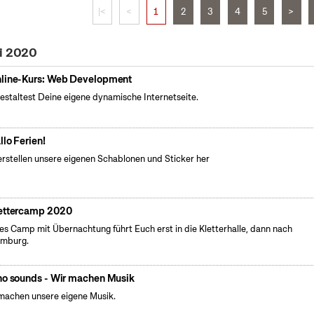
|<
<
1
2
3
4
5
>
li 2020
line-Kurs: Web Development
estaltest Deine eigene dynamische Internetseite.
llo Ferien!
erstellen unsere eigenen Schablonen und Sticker her
ettercamp 2020
es Camp mit Übernachtung führt Euch erst in die Kletterhalle, dann nach
emburg.
no sounds - Wir machen Musik
machen unsere eigene Musik.