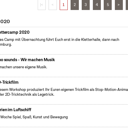
|<
<
1
2
3
4
5
>
 2020
ettercamp 2020
es Camp mit Übernachtung führt Euch erst in die Kletterhalle, dann nach
emburg.
no sounds - Wir machen Musik
machen unsere eigene Musik.
-Trickfilm
iesem Workshop produziert Ihr Euren eigenen Trickfilm als Stop-Motion-Anima
der 2D-Tricktechnik als Legetrick.
rien im Luftschiff
 Woche Spiel, Spaß, Kunst und Bewegung