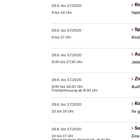
Ki
29.6.
bis
3.7.2020
9 bis 14 Uhr
Habt
Sp
29.6.
bis
3.7.2020
9 bis 17 Uhr
Kind
Au
29.6.
bis
3.7.2020
9:30 bis 17:30 Uhr
Jede
Zi
29.6.
bis
3.7.2020
9:30 bis 16:30 Uhr
Ausf
Frühbetreuung ab 8:30 Uhr
Ki
29.6.
bis
3.7.2020
10 bis 16 Uhr
Ihr 
So
29.6.
bis
3.7.2020
10 bis 17 Uhr
Eine
Gemeinsames Frühstück: ab 9 Uhr