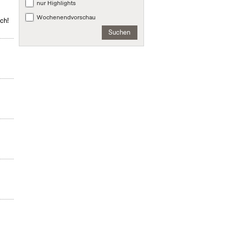
nur Highlights
Wochenendvorschau
ch!
Suchen