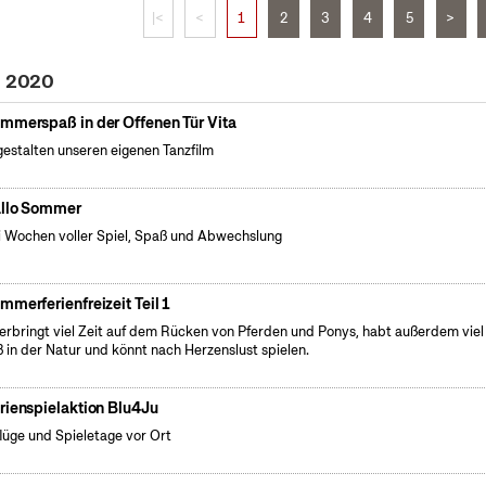
|<
<
1
2
3
4
5
>
i 2020
mmerspaß in der Offenen Tür Vita
gestalten unseren eigenen Tanzfilm
llo Sommer
 Wochen voller Spiel, Spaß und Abwechslung
mmerferienfreizeit Teil 1
verbringt viel Zeit auf dem Rücken von Pferden und Ponys, habt außerdem viel
 in der Natur und könnt nach Herzenslust spielen.
rienspielaktion Blu4Ju
lüge und Spieletage vor Ort