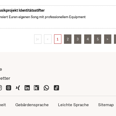
sikprojekt Identitätsstifter
kreiert Euren eigenen Song mit professionellem Equipment
|<
<
1
2
3
4
5
>
e
etter
heit
Gebärdensprache
Leichte Sprache
Sitemap