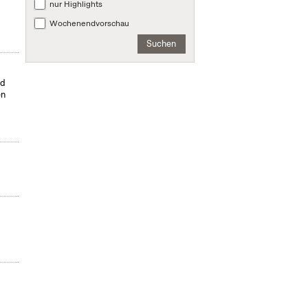
nur Highlights
Wochenendvorschau
Suchen
nd
en