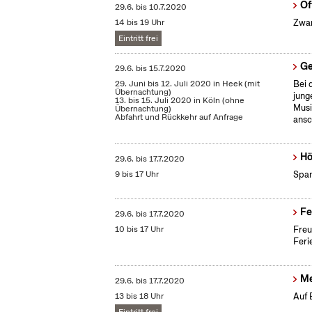
Of
29.6.
bis
10.7.2020
14 bis 19 Uhr
Zwan
Eintritt frei
Ge
29.6.
bis
15.7.2020
29. Juni bis 12. Juli 2020 in Heek (mit
Bei 
Übernachtung)
jung
13. bis 15. Juli 2020 in Köln (ohne
Musi
Übernachtung)
Abfahrt und Rückkehr auf Anfrage
ansc
Hö
29.6.
bis
17.7.2020
9 bis 17 Uhr
Span
Fe
29.6.
bis
17.7.2020
10 bis 17 Uhr
Freu
Feri
Me
29.6.
bis
17.7.2020
13 bis 18 Uhr
Auf 