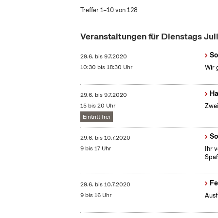
Treffer 1–10 von 128
Veranstaltungen für Dienstags Jul
So
29.6.
bis
9.7.2020
10:30 bis 18:30 Uhr
Wir 
Ha
29.6.
bis
9.7.2020
15 bis 20 Uhr
Zwei
Eintritt frei
So
29.6.
bis
10.7.2020
9 bis 17 Uhr
Ihr 
Spaß
Fe
29.6.
bis
10.7.2020
9 bis 16 Uhr
Ausf