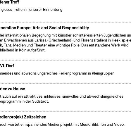
fener Treff
gloses Treffen in unserer Einrichtung
neration Europe: Arts and Social Responsibility
der internationalen Begegnung mit künstlerisch interessierten Jugendlichen u
en Erwachsenen aus Larissa (Griechenland) und Florenz (Italien) in Heek spiel
k, Tanz, Medien und Theater eine wichtige Rolle. Das entstandene Werk wird
hließend in Köln aufgeführt.
Vi-Dorf
nendes und abwechslungsreiches Ferienprogramm in Kleingruppen
rien zu Hause
t Euch auf ein attraktives, inklusives, sinnvolles und abwechslungsreiches
enprogramm in der Südstadt.
dienprojekt Zeitzeichen
Euch wartet ein spannendes Medienprojekt mit Musik, Bild, Ton und Video.