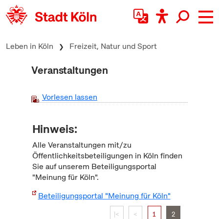
zum Inhalt springen
Leben in Köln
Freizeit, Natur und Sport
Veranstaltungen
Vorlesen lassen
Hinweis:
Alle Veranstaltungen mit/zu
Öffentlichkeitsbeteiligungen in Köln finden
Sie auf unserem Beteiligungsportal
"Meinung für Köln".
Beteiligungsportal "Meinung für Köln"
|<
<
1
2