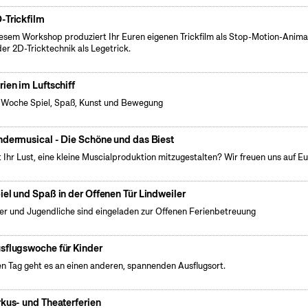
-Trickfilm
iesem Workshop produziert Ihr Euren eigenen Trickfilm als Stop-Motion-Anima
der 2D-Tricktechnik als Legetrick.
rien im Luftschiff
 Woche Spiel, Spaß, Kunst und Bewegung
ndermusical - Die Schöne und das Biest
 Ihr Lust, eine kleine Muscialproduktion mitzugestalten? Wir freuen uns auf Eu
iel und Spaß in der Offenen Tür Lindweiler
er und Jugendliche sind eingeladen zur Offenen Ferienbetreuung
sflugswoche für Kinder
n Tag geht es an einen anderen, spannenden Ausflugsort.
rkus- und Theaterferien