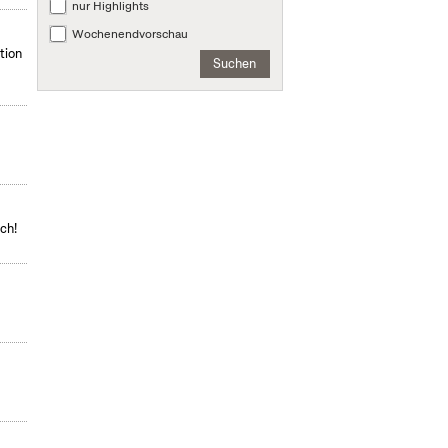
nur Highlights
Wochenendvorschau
tion
Suchen
ch!