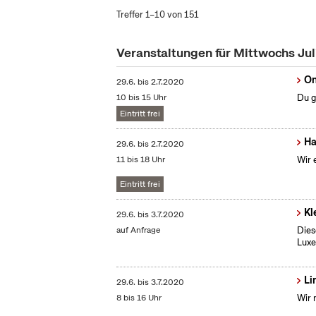
Treffer 1–10 von 151
Veranstaltungen für Mittwochs Ju
On
29.6.
bis
2.7.2020
10 bis 15 Uhr
Du g
Eintritt frei
Ha
29.6.
bis
2.7.2020
11 bis 18 Uhr
Wir 
Eintritt frei
Kl
29.6.
bis
3.7.2020
auf Anfrage
Dies
Lux
Li
29.6.
bis
3.7.2020
8 bis 16 Uhr
Wir 