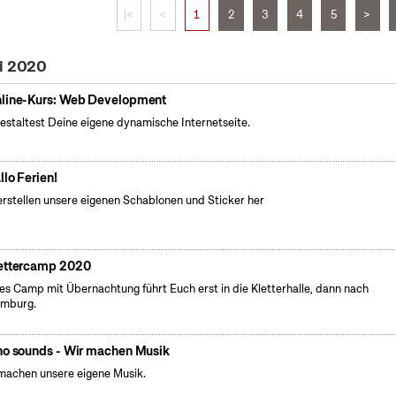
|<
<
1
2
3
4
5
>
li 2020
line-Kurs: Web Development
estaltest Deine eigene dynamische Internetseite.
llo Ferien!
erstellen unsere eigenen Schablonen und Sticker her
ettercamp 2020
es Camp mit Übernachtung führt Euch erst in die Kletterhalle, dann nach
emburg.
no sounds - Wir machen Musik
machen unsere eigene Musik.