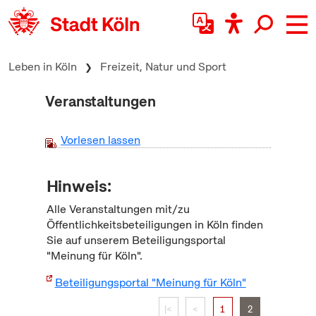
zum Inhalt springen
Leben in Köln
Freizeit, Natur und Sport
Veranstaltungen
Vorlesen lassen
Hinweis:
Alle Veranstaltungen mit/zu
Öffentlichkeitsbeteiligungen in Köln finden
Sie auf unserem Beteiligungsportal
"Meinung für Köln".
Beteiligungsportal "Meinung für Köln"
|<
<
1
2