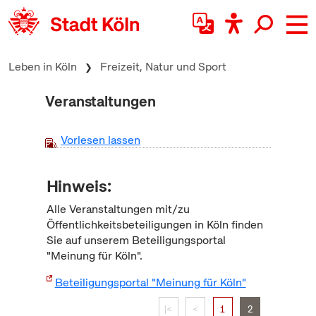
zum Inhalt springen
Leben in Köln
Freizeit, Natur und Sport
Veranstaltungen
Vorlesen lassen
Hinweis:
Alle Veranstaltungen mit/zu
Öffentlichkeitsbeteiligungen in Köln finden
Sie auf unserem Beteiligungsportal
"Meinung für Köln".
Beteiligungsportal "Meinung für Köln"
|<
<
1
2