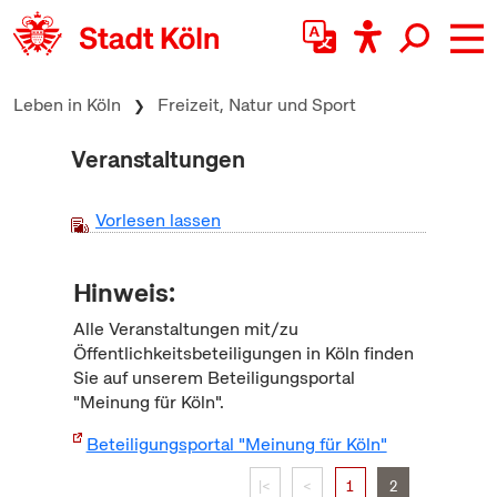
zum Inhalt springen
Leben in Köln
Freizeit, Natur und Sport
Veranstaltungen
Vorlesen lassen
Hinweis:
Alle Veranstaltungen mit/zu
Öffentlichkeitsbeteiligungen in Köln finden
Sie auf unserem Beteiligungsportal
"Meinung für Köln".
Beteiligungsportal "Meinung für Köln"
|<
<
1
2