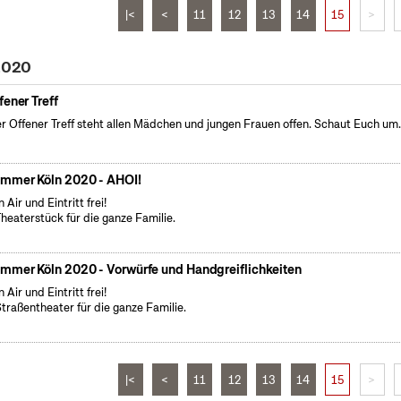
|<
<
11
12
13
14
15
>
 2020
fener Treff
r Offener Treff steht allen Mädchen und jungen Frauen offen. Schaut Euch um
mmer Köln 2020 - AHOI!
 Air und Eintritt frei!
Theaterstück für die ganze Familie.
mmer Köln 2020 - Vorwürfe und Handgreiflichkeiten
 Air und Eintritt frei!
Straßentheater für die ganze Familie.
|<
<
11
12
13
14
15
>