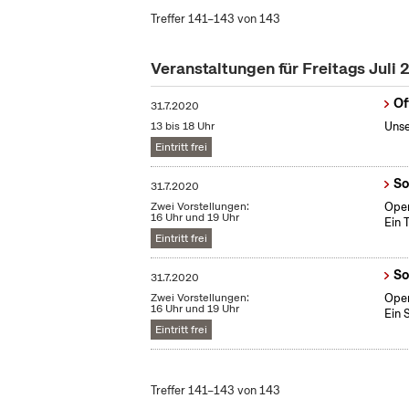
Treffer 141–143 von 143
Veranstaltungen für Freitags Juli
Of
31.7.2020
13 bis 18 Uhr
Unse
Eintritt frei
So
31.7.2020
Zwei Vorstellungen:
Open
16 Uhr und 19 Uhr
Ein 
Eintritt frei
So
31.7.2020
Zwei Vorstellungen:
Open
16 Uhr und 19 Uhr
Ein 
Eintritt frei
Treffer 141–143 von 143