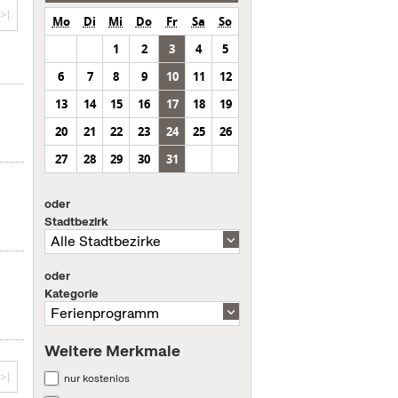
>|
Mo
Di
Mi
Do
Fr
Sa
So
1
2
3
4
5
6
7
8
9
10
11
12
13
14
15
16
17
18
19
.
20
21
22
23
24
25
26
27
28
29
30
31
oder
Stadtbezirk
oder
Kategorie
Weitere Merkmale
>|
nur kostenlos