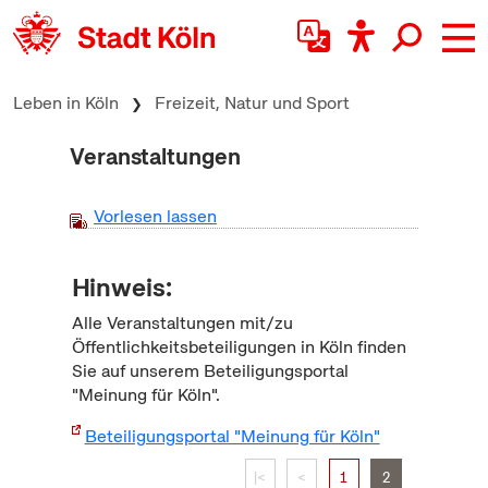
zum Inhalt springen
Leben in Köln
Freizeit, Natur und Sport
Veranstaltungen
Vorlesen lassen
Hinweis:
Alle Veranstaltungen mit/zu
Öffentlichkeitsbeteiligungen in Köln finden
Sie auf unserem Beteiligungsportal
"Meinung für Köln".
Beteiligungsportal "Meinung für Köln"
|<
<
1
2