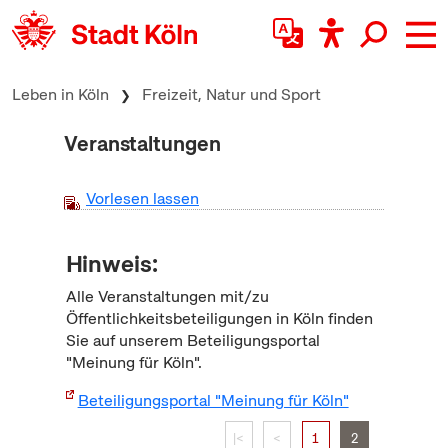
zum Inhalt springen
Leben in Köln
Freizeit, Natur und Sport
Veranstaltungen
Vorlesen lassen
Hinweis:
Alle Veranstaltungen mit/zu
Öffentlichkeitsbeteiligungen in Köln finden
Sie auf unserem Beteiligungsportal
"Meinung für Köln".
Beteiligungsportal "Meinung für Köln"
|<
<
1
2