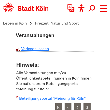
zum Inhalt springen
Leben in Köln
Freizeit, Natur und Sport
Veranstaltungen
Vorlesen lassen
Hinweis:
Alle Veranstaltungen mit/zu
Öffentlichkeitsbeteiligungen in Köln finden
Sie auf unserem Beteiligungsportal
"Meinung für Köln".
Beteiligungsportal "Meinung für Köln"
|<
<
2
3