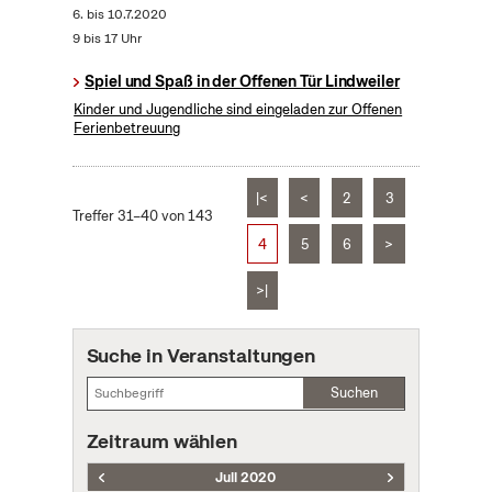
6.
bis
10.7.2020
9 bis 17 Uhr
Spiel und Spaß in der Offenen Tür Lindweiler
Kinder und Jugendliche sind eingeladen zur Offenen
Ferienbetreuung
|<
<
2
3
Treffer 31–40 von 143
4
5
6
>
>|
Suche in Veranstaltungen
Suchen
Zeitraum wählen
Juli 2020