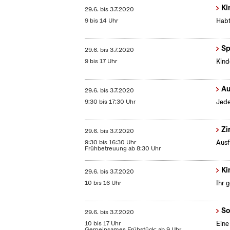
Ki
29.6.
bis
3.7.2020
9 bis 14 Uhr
Habt
Sp
29.6.
bis
3.7.2020
9 bis 17 Uhr
Kind
Au
29.6.
bis
3.7.2020
9:30 bis 17:30 Uhr
Jede
Zi
29.6.
bis
3.7.2020
9:30 bis 16:30 Uhr
Ausf
Frühbetreuung ab 8:30 Uhr
Ki
29.6.
bis
3.7.2020
10 bis 16 Uhr
Ihr 
So
29.6.
bis
3.7.2020
10 bis 17 Uhr
Eine
Gemeinsames Frühstück: ab 9 Uhr