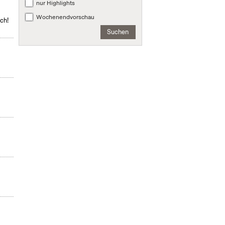
nur Highlights
Wochenendvorschau
ch!
Suchen