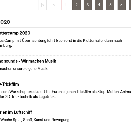
|<
<
1
2
3
4
5
>
 2020
ettercamp 2020
es Camp mit Übernachtung führt Euch erst in die Kletterhalle, dann nach
emburg.
no sounds - Wir machen Musik
machen unsere eigene Musik.
-Trickfilm
iesem Workshop produziert Ihr Euren eigenen Trickfilm als Stop-Motion-Anima
der 2D-Tricktechnik als Legetrick.
rien im Luftschiff
 Woche Spiel, Spaß, Kunst und Bewegung