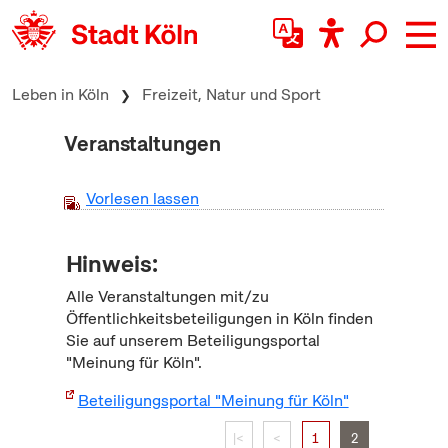
zum Inhalt springen
Leben in Köln
Freizeit, Natur und Sport
Veranstaltungen
Vorlesen lassen
Hinweis:
Alle Veranstaltungen mit/zu
Öffentlichkeitsbeteiligungen in Köln finden
Sie auf unserem Beteiligungsportal
"Meinung für Köln".
Beteiligungsportal "Meinung für Köln"
|<
<
1
2