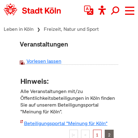
zum Inhalt springen
Leben in Köln
Freizeit, Natur und Sport
Veranstaltungen
Vorlesen lassen
Hinweis:
Alle Veranstaltungen mit/zu
Öffentlichkeitsbeteiligungen in Köln finden
Sie auf unserem Beteiligungsportal
"Meinung für Köln".
Beteiligungsportal "Meinung für Köln"
|<
<
1
2