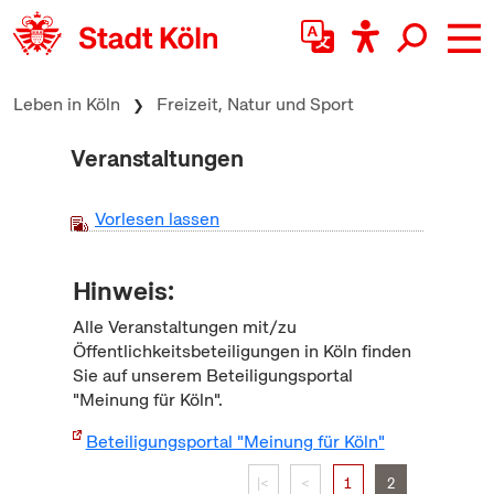
zum Inhalt springen
Leben in Köln
Freizeit, Natur und Sport
Veranstaltungen
Vorlesen lassen
Hinweis:
Alle Veranstaltungen mit/zu
Öffentlichkeitsbeteiligungen in Köln finden
Sie auf unserem Beteiligungsportal
"Meinung für Köln".
Beteiligungsportal "Meinung für Köln"
|<
<
1
2