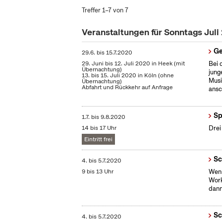
Treffer 1–7 von 7
Veranstaltungen für Sonntags Jul
Ge
29.6.
bis
15.7.2020
29. Juni bis 12. Juli 2020 in Heek (mit
Bei 
Übernachtung)
jung
13. bis 15. Juli 2020 in Köln (ohne
Musi
Übernachtung)
Abfahrt und Rückkehr auf Anfrage
ansc
Sp
1.7.
bis
9.8.2020
14 bis 17 Uhr
Drei
Eintritt frei
Sc
4.
bis
5.7.2020
9 bis 13 Uhr
Wenn
Work
dann
Sc
4.
bis
5.7.2020