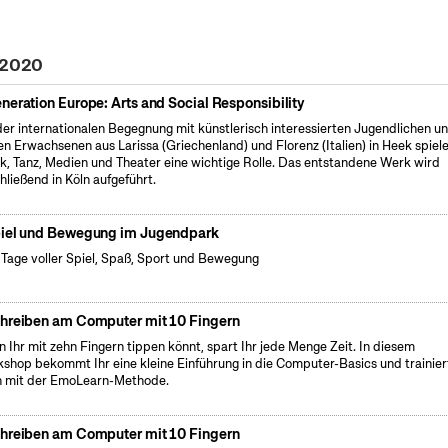
i 2020
neration Europe: Arts and Social Responsibility
der internationalen Begegnung mit künstlerisch interessierten Jugendlichen u
en Erwachsenen aus Larissa (Griechenland) und Florenz (Italien) in Heek spiel
k, Tanz, Medien und Theater eine wichtige Rolle. Das entstandene Werk wird
hließend in Köln aufgeführt.
iel und Bewegung im Jugendpark
 Tage voller Spiel, Spaß, Sport und Bewegung
hreiben am Computer mit 10 Fingern
 Ihr mit zehn Fingern tippen könnt, spart Ihr jede Menge Zeit. In diesem
shop bekommt Ihr eine kleine Einführung in die Computer-Basics und trainier
 mit der EmoLearn-Methode.
hreiben am Computer mit 10 Fingern