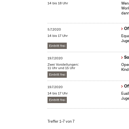
14 bis 18 Uhr
Wenn
Work
dann
Of
5.7.2020
14 bis 17 Uhr
Equa
Juge
Eintritt frei
So
19.7.2020
Zwei Vorstellungen:
Open
11 Uhr und 15 Uhr
Kind
Eintritt frei
Of
19.7.2020
14 bis 17 Uhr
Eual
Juge
Eintritt frei
Treffer 1–7 von 7