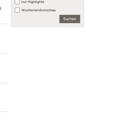
nur Highlights
t
Wochenendvorschau
Suchen
r