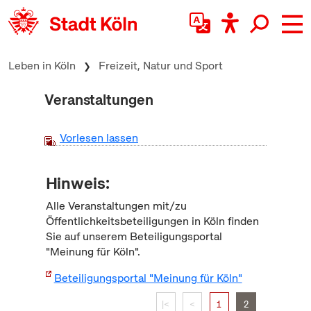
zum Inhalt springen
Leben in Köln
Freizeit, Natur und Sport
Veranstaltungen
Vorlesen lassen
Hinweis:
Alle Veranstaltungen mit/zu
Öffentlichkeitsbeteiligungen in Köln finden
Sie auf unserem Beteiligungsportal
"Meinung für Köln".
Beteiligungsportal "Meinung für Köln"
|<
<
1
2