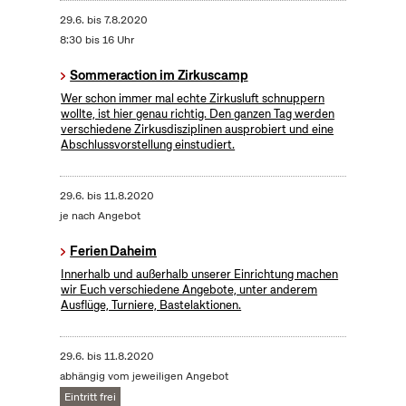
29.6.
bis
7.8.2020
8:30 bis 16 Uhr
Sommeraction im Zirkuscamp
Wer schon immer mal echte Zirkusluft schnuppern
wollte, ist hier genau richtig. Den ganzen Tag werden
verschiedene Zirkusdisziplinen ausprobiert und eine
Abschlussvorstellung einstudiert.
29.6.
bis
11.8.2020
je nach Angebot
Ferien Daheim
Innerhalb und außerhalb unserer Einrichtung machen
wir Euch verschiedene Angebote, unter anderem
Ausflüge, Turniere, Bastelaktionen.
29.6.
bis
11.8.2020
abhängig vom jeweiligen Angebot
Eintritt frei