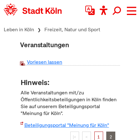
zum Inhalt springen
Leben in Köln
Freizeit, Natur und Sport
Veranstaltungen
Vorlesen lassen
Hinweis:
Alle Veranstaltungen mit/zu
Öffentlichkeitsbeteiligungen in Köln finden
Sie auf unserem Beteiligungsportal
"Meinung für Köln".
Beteiligungsportal "Meinung für Köln"
|<
<
1
2