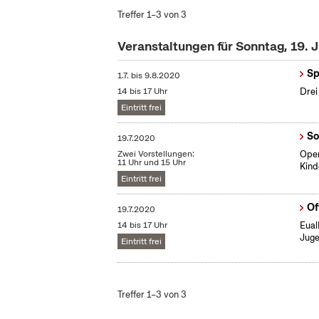
Treffer 1–3 von 3
Veranstaltungen für Sonntag, 19. 
Sp
1.7.
bis
9.8.2020
14 bis 17 Uhr
Drei
Eintritt frei
So
19.7.2020
Zwei Vorstellungen:
Open
11 Uhr und 15 Uhr
Kind
Eintritt frei
Of
19.7.2020
14 bis 17 Uhr
Eual
Juge
Eintritt frei
Treffer 1–3 von 3