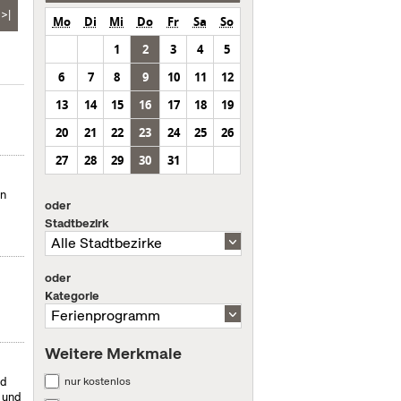
>|
Mo
Di
Mi
Do
Fr
Sa
So
1
2
3
4
5
6
7
8
9
10
11
12
13
14
15
16
17
18
19
20
21
22
23
24
25
26
27
28
29
30
31
en
oder
Stadtbezirk
oder
Kategorie
Weitere Merkmale
nur kostenlos
nd
- und