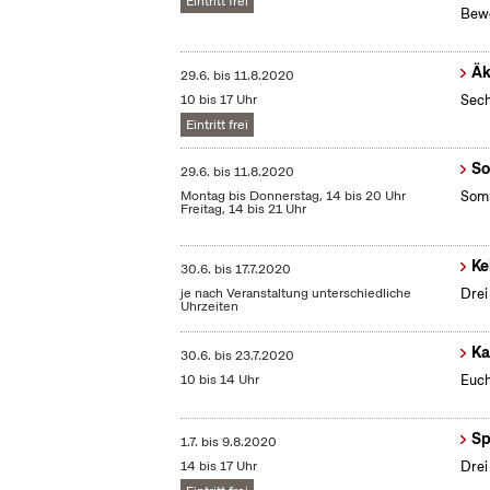
Eintritt frei
Bew
Äk
29.6.
bis
11.8.2020
10 bis 17 Uhr
Sech
Eintritt frei
So
29.6.
bis
11.8.2020
Montag bis Donnerstag, 14 bis 20 Uhr
Somm
Freitag, 14 bis 21 Uhr
Ke
30.6.
bis
17.7.2020
je nach Veranstaltung unterschiedliche
Drei
Uhrzeiten
Ka
30.6.
bis
23.7.2020
10 bis 14 Uhr
Euch
Sp
1.7.
bis
9.8.2020
14 bis 17 Uhr
Drei