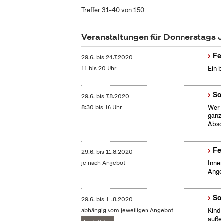
Treffer 31–40 von 150
Veranstaltungen für Donnerstags 
Fe
29.6.
bis
24.7.2020
11 bis 20 Uhr
Ein 
So
29.6.
bis
7.8.2020
8:30 bis 16 Uhr
Wer 
ganz
Absc
Fe
29.6.
bis
11.8.2020
je nach Angebot
Inne
Ange
So
29.6.
bis
11.8.2020
abhängig vom jeweiligen Angebot
Kind
auße