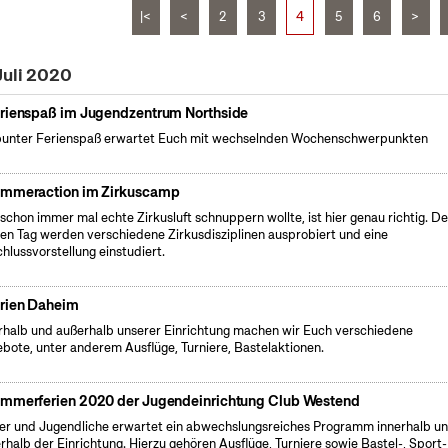
|<
<
2
3
4
5
6
>
Juli 2020
rienspaß im Jugendzentrum Northside
bunter Ferienspaß erwartet Euch mit wechselnden Wochenschwerpunkten
mmeraction im Zirkuscamp
schon immer mal echte Zirkusluft schnuppern wollte, ist hier genau richtig. D
en Tag werden verschiedene Zirkusdisziplinen ausprobiert und eine
hlussvorstellung einstudiert.
rien Daheim
rhalb und außerhalb unserer Einrichtung machen wir Euch verschiedene
bote, unter anderem Ausflüge, Turniere, Bastelaktionen.
mmerferien 2020 der Jugendeinrichtung Club Westend
er und Jugendliche erwartet ein abwechslungsreiches Programm innerhalb u
rhalb der Einrichtung. Hierzu gehören Ausflüge, Turniere sowie Bastel-, Sport