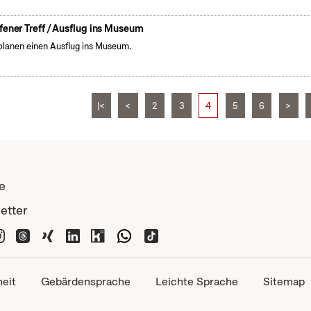
fener Treff / Ausflug ins Museum
planen einen Ausflug ins Museum.
|<
<
2
3
4
5
6
>
e
etter
heit
Gebärdensprache
Leichte Sprache
Sitemap