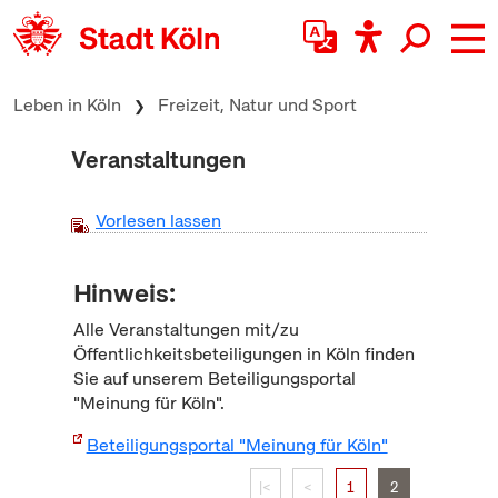
zum Inhalt springen
Leben in Köln
Freizeit, Natur und Sport
Veranstaltungen
Vorlesen lassen
Hinweis:
Alle Veranstaltungen mit/zu
Öffentlichkeitsbeteiligungen in Köln finden
Sie auf unserem Beteiligungsportal
"Meinung für Köln".
Beteiligungsportal "Meinung für Köln"
|<
<
1
2