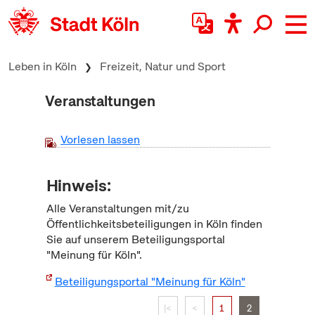
zum Inhalt springen
Leben in Köln
Freizeit, Natur und Sport
Veranstaltungen
Vorlesen lassen
Hinweis:
Alle Veranstaltungen mit/zu
Öffentlichkeitsbeteiligungen in Köln finden
Sie auf unserem Beteiligungsportal
"Meinung für Köln".
Beteiligungsportal "Meinung für Köln"
|<
<
1
2