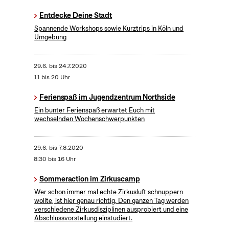
Entdecke Deine Stadt
Spannende Workshops sowie Kurztrips in Köln und
Umgebung
29.6.
bis
24.7.2020
11 bis 20 Uhr
Ferienspaß im Jugendzentrum Northside
Ein bunter Ferienspaß erwartet Euch mit
wechselnden Wochenschwerpunkten
29.6.
bis
7.8.2020
8:30 bis 16 Uhr
Sommeraction im Zirkuscamp
Wer schon immer mal echte Zirkusluft schnuppern
wollte, ist hier genau richtig. Den ganzen Tag werden
verschiedene Zirkusdisziplinen ausprobiert und eine
Abschlussvorstellung einstudiert.