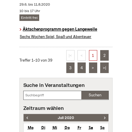
29.6.
bis
11.8.2020
10 bis 17 Uhr
Eintritt frei
Äktschenprogramm gegen Langeweile
Sechs Wochen Spiel, Spaß und Abenteuer
|<
<
1
2
Treffer 1–10 von 39
3
4
>
>|
Suche in Veranstaltungen
Suchen
Zeitraum wählen
Juli 2020
Mo
Di
Mi
Do
Fr
Sa
So