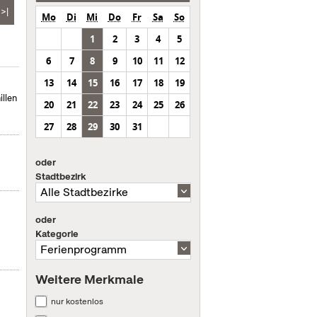
>|
Mo
Di
Mi
Do
Fr
Sa
So
1
2
3
4
5
6
7
8
9
10
11
12
13
14
15
16
17
18
19
illen
20
21
22
23
24
25
26
27
28
29
30
31
oder
Stadtbezirk
oder
Kategorie
Weitere Merkmale
nur kostenlos