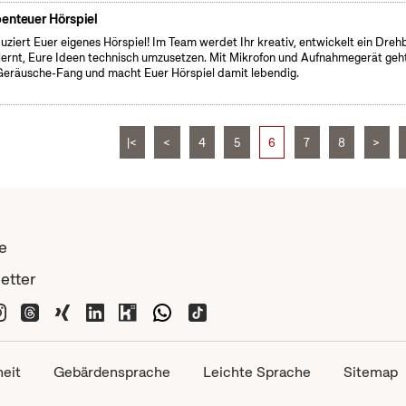
enteuer Hörspiel
uziert Euer eigenes Hörspiel! Im Team werdet Ihr kreativ, entwickelt ein Dre
lernt, Eure Ideen technisch umzusetzen. Mit Mikrofon und Aufnahmegerät geht
Geräusche-Fang und macht Euer Hörspiel damit lebendig.
|<
<
4
5
6
7
8
>
e
etter
heit
Gebärdensprache
Leichte Sprache
Sitemap