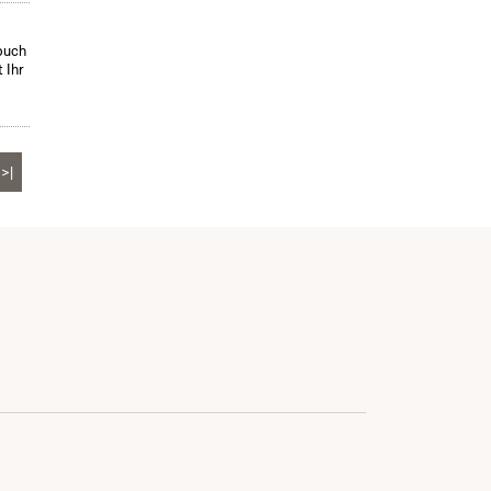
hbuch
 Ihr
>|