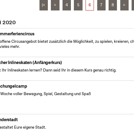
|<
<
4
5
6
7
8
>
li 2020
mmerferiencircus
offene Circusangebot bietet zusätzlich die Möglichkeit, zu spielen, kreieren, ch
vieles mehr.
cher Inlineskaten (Anfängerkurs)
t Ihr Inlineskaten lernen? Dann seid Ihr in diesem Kurs genau richtig.
chungelcamp
 Woche voller Bewegung, Spiel, Gestaltung und Spaß
nderstadt
gestaltet Eure eigene Stadt.