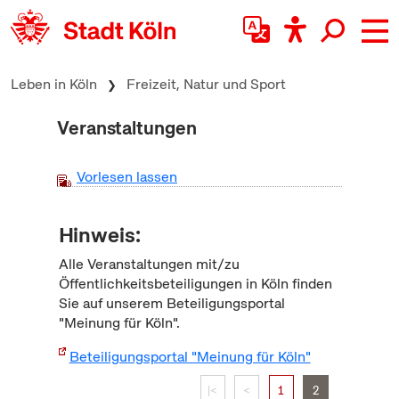
zum Inhalt springen
Leben in Köln
Freizeit, Natur und Sport
Veranstaltungen
Vorlesen lassen
Hinweis:
Alle Veranstaltungen mit/zu
Öffentlichkeitsbeteiligungen in Köln finden
Sie auf unserem Beteiligungsportal
"Meinung für Köln".
Beteiligungsportal "Meinung für Köln"
|<
<
1
2