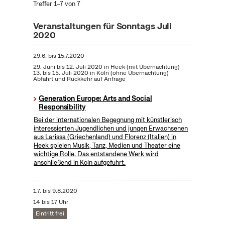
Treffer 1–7 von 7
Veranstaltungen für Sonntags Juli
2020
29.6.
bis
15.7.2020
29. Juni bis 12. Juli 2020 in Heek (mit Übernachtung)
13. bis 15. Juli 2020 in Köln (ohne Übernachtung)
Abfahrt und Rückkehr auf Anfrage
Generation Europe: Arts and Social
Responsibility
Bei der internationalen Begegnung mit künstlerisch
interessierten Jugendlichen und jungen Erwachsenen
aus Larissa (Griechenland) und Florenz (Italien) in
Heek spielen Musik, Tanz, Medien und Theater eine
wichtige Rolle. Das entstandene Werk wird
anschließend in Köln aufgeführt.
1.7.
bis
9.8.2020
14 bis 17 Uhr
Eintritt frei